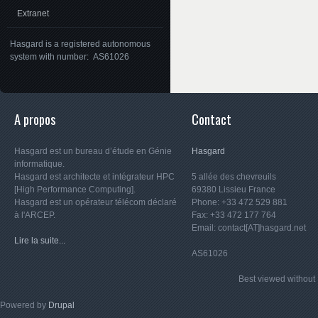
Extranet
Hasgard is a registered autonomous
system with number: AS61026
A propos
Contact
Hasgard est un bureau d’étude en Génie
Hasgard
informatique.
Hasgard est architecte et intégrateur HPC
5 allée des chevreuils
[High Performance Computing].
69380 Lissieu France
Hasgard est un opérateur télécom déclaré
Phone: +33 472 529 881
à l'ARCEP.
Fax: +33 472 177 764
Email: contact[AT]hasgard.net
Lire la suite...
AS61026
Best viewed witho
Powered by
Drupal