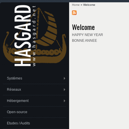
Home
» Welcome
You are here
Welcome
HAPPY NEW YEAR
BONNE ANNEE
Systèmes
Réseaux
Hébergement
Open-source
Etudes / Audits